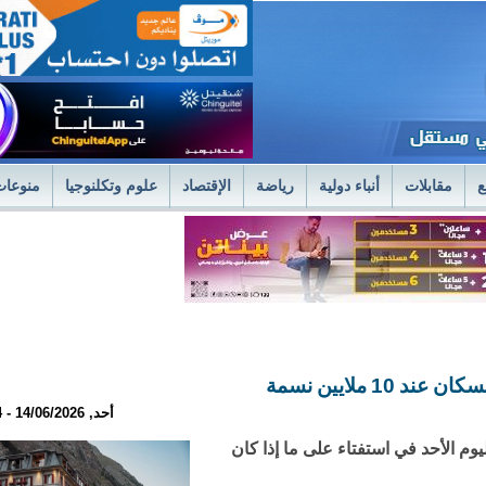
ع
مقابلات
أنباء دولية
رياضة
الإقتصاد
علوم وتكلنوجيا
منوعات
لمستشفى العسكري بنواكشوط يعلن استئناف علاج حصى الكلى بتقنية الليزر الح
فى العسكري
وزير الصحةً يترأس اجتماعا استثنائيا للديوان الموسع لتسليم جوائز 
 ملايين نسمة
أحد, 14/06/2026 - 21:34
وم الأحد في استفتاء على ما إذا كان