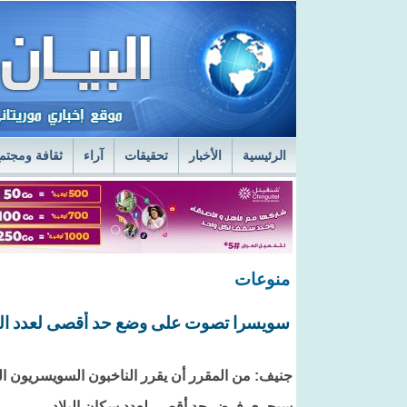
الرئيسية
الأخبار
تحقيقات
آراء
ثقافة ومجتم
السفير الروسي في نواكشوط يزور مركز الصحراء
ا
قائد أركان الجيوش يعاين الخدمات الطبية في المستش
منوعات
سويسرا تصوت على وضع حد أقصى لعدد السكان عند 10
جنيف: من المقرر أن يقرر الناخبون السويسريون الي
سيجري فرض حد أقصى لعدد سكان البلاد.