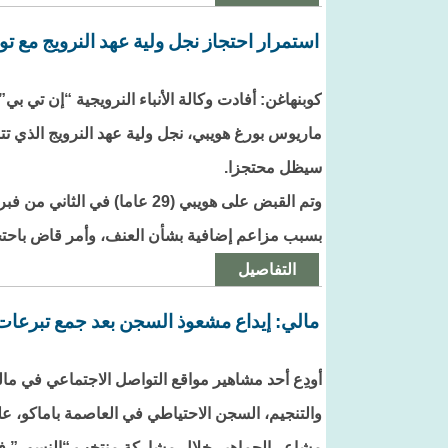
استمرار احتجاز نجل ولية عهد النرويج مع ت
كوبنهاغن: أفادت وكالة الأنباء النرويجية “إن تي بي
ماريوس بورغ هويبي، نجل ولية عهد النرويج الذي تتم
سيظل محتجزا.
وتم القبض على هويبي (29 عاما) في
بسبب مزاعم إضافية بشأن العنف، وأمر قاض باحتجاز
التفاصيل
مالي: إيداع مشعوذ السجن بعد جمع تبرعات 
أودِع أحد مشاهير مواقع التواصل الاجتماعي في م
والتنجيم، السجن الاحتياطي في العاصمة باماكو، على
مشاعر الجماهير خلال مشاركة منتخب “النسور” في 