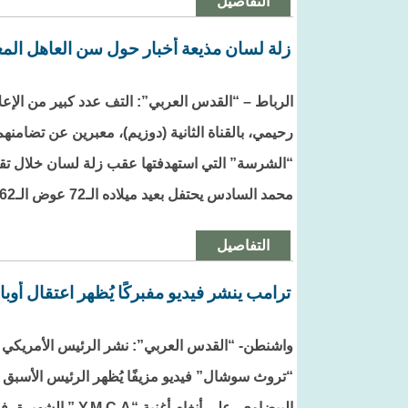
التفاصيل
زلة لسان مذيعة أخبار حول سن العاهل المغ
الرباط – “القدس العربي”: التف عدد كبير من الإعلا
رحيمي، بالقناة الثانية (دوزيم)، معبرين عن تضامنه
“الشرسة” التي استهدفتها عقب زلة لسان خلال تقد
محمد السادس يحتفل بعيد ميلاده الـ72 عوض الـ62، وهو العيد المرتبط بعيد الشباب.
التفاصيل
ترامب ينشر فيديو مفبركًا يُظهر اعتقال أوبا
واشنطن- “القدس العربي”: نشر الرئيس الأمريكي د
“تروث سوشال” فيديو مزيفًا يُظهر الرئيس الأسبق با
البيضاوي، على أنغام أغنية “Y.M.C.A.” الشهيرة، في مشهد أثار جدلًا واسعًا.