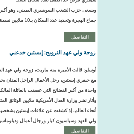
ويسعى حزب الشعب السويسري اليميني، وهو أكبر
جماح الهجرة وتحديد عدد السكان بـ10 ملايين نسمة بحلول عام 2050.
التفاصيل
زوجة ولي عهد النرويج: إبستين خدعني
أوسلو: قالت الأميرة مته ماريت، زوجة ولي عهد النر
مع جيفري إبستين، ‌رجل الأعمال الراحل المدان بجر
واحدة من أكبر الفضائح التي عصفت بالعائلة المالكة
وأثار نشر وزارة العدل الأمريكية ملايين الوثائق ا
أنحاء العالم، إذ كشفت عن علاقات إبستين بشخصيات
ولي العهد وسياسيون كبار ورجال أعمال ودبلوماسي
التفاصيل