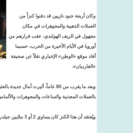
وكان أربعة جنود نازيين قد دفنوا كنزاً من
العملات الذهبية والمجوهرات في مكان
مجهول في الريف الهولندي، عقب فرارهم من
أوروبا في الأيام الأخيرة من الحرب، حسبما
أفاد موقع «الوطن» الإخباري نقلاً عن صحيفة
«الغارديان».
وبعد ما يقرب من 80 عاماً، أثيرت آ
بالعملات المعدنية والساعات والمجوهرات والألماس 
ويُعتقد أن هذا الكنز كان يساوي 2 أو 3 ملايين جيلدر هولندي على الأقل عام 1945، أي ما يعادل أكثر من 19 مليون دولار.