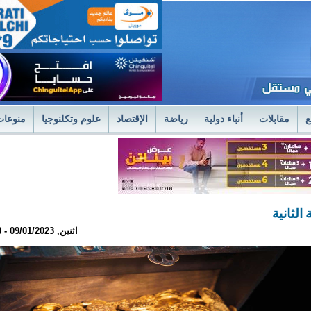
ع
مقابلات
أنباء دولية
رياضة
الإقتصاد
علوم وتكلنوجيا
منوعات
لمستشفى العسكري بنواكشوط يعلن استئناف علاج حصى الكلى بتقنية الليزر الح
فى العسكري
وزير الصحةً يترأس اجتماعا استثنائيا للديوان الموسع لتسليم جوائز 
الثانية
اثنين, 09/01/2023 - 23:18