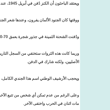
ويعتقد الباحثون أن الكنز دُفن في أبريل 1945، عندما كان الحلفاء على وشك تحرير منطقة أرنهيم شرقي هولندا.
ووقتها كان الجنود الألمان يفرون، وعندها شعر الجنو
ودُفنت الشحنة الثمينة في جذور شجرة بعمق 70-80 سم خارج قرية أومرين على بعد نحو 25 ميلاً من أرنهيم.
وربما كانت هذه الثروات ستختفي من السجل التاريخي
الأصليين، ولكنه شارك في الدفن.
ويحجب الأرشيف الوطني اسم هذا الجندي الكامل، لأن هيلموت س، المولود
وعلى الرغم من عدم تمكن أي شخص من تتبع الآخرين ب
مات اثنان في الحرب واختفى الآخر.