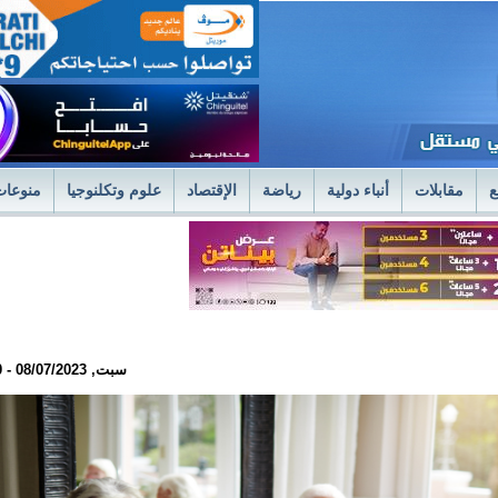
ع
مقابلات
أنباء دولية
رياضة
الإقتصاد
علوم وتكلنوجيا
منوعات
لمستشفى العسكري بنواكشوط يعلن استئناف علاج حصى الكلى بتقنية الليزر الح
فى العسكري
وزير الصحةً يترأس اجتماعا استثنائيا للديوان الموسع لتسليم جوائز 
سبت, 08/07/2023 - 23:30