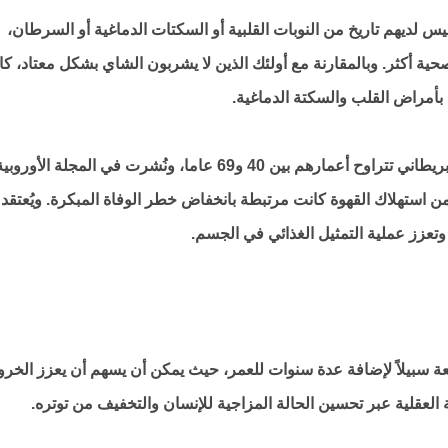
10 مشارك في الصين ليس لديهم تاريخ من النوبات القلبية أو السكتات الدماغية أو السرطان،
ة أكثر. وبالمقارنة مع أولئك الذين لا يشربون الشاي بشكل معتاد، كا
ووجدت دراسة أجريت على ما يقرب من 450 ألف بريطاني تتراوح أعمارهم بين 40 و69 عاما، ونُشرت في المجلة الأوروب
من استهلاك القهوة كانت مرتبطة بانخفاض خطر الوفاة المبكرة. ويُعتقد 
ب وتعزز عملية التمثيل الغذائي في الجسم.
يعة سبيلاً لإضافة عدة سنوات للعمر، حيث يمكن أن يسهم أن يعزز الخرو
لعقلية عبر تحسين الحالة المزاجية للإنسان والتخفيف من توتره.