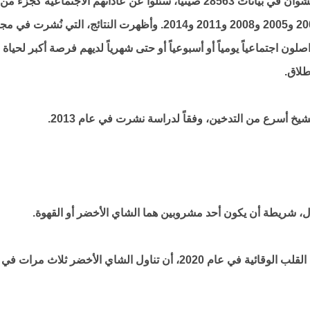
نظر باحثون من مستشفى غرب الصين بجامعة سيتشوان في بيانات 28563 صينياً، سُئلوا عن عاداتهم الاجتماعية كجزء من
دراسة طويلة الأمد، مع إجابات قدمت في أعوام 2002 و2005 و2008 و2011 و2014. وأظهرت النتائج، التي نُشرت في
لون اجتماعياً يومياً أو أسبوعياً أو حتى شهرياً لديهم فرصة أكبر لحياة
طلاق.
خ أسرع من التدخين، وفقاً لدراسة نشرت في عام 2013.
 شريطة أن يكون أحد مشروبين هما الشاي الأخضر أو القهوة.
أظهرت دراسة نشرت في المجلة الأوروبية لأمراض القلب الوقائية في عام 2020، أن تناول الشاي الأخضر ثلاث مرات في