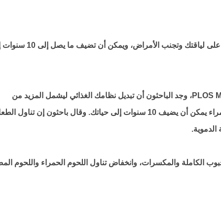
النظام الغذائي الصحي المتوازن أمر حيوي للحفاظ على لياقتك وتجنب الأمراض، ويمكن أ
ففي دراسة أجريت عام 2022 نُشرت في PLOS Medicine، وجد الباحثون أن تبديل نظامك الغذائي ليشمل المزيد من
الفاصوليا والبازلاء والعدس والقليل من اللحوم الحمراء يمكن أن يضيف 10 سنوات إلى حياتك. وقال باحثون إن تناول ال
الدموية.
حبوب الكاملة والمكسرات، وانخفاض تناول اللحوم الحمراء واللحوم المص