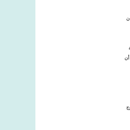
ن
ية
أن
ج