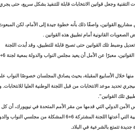
 التقنية وجعل قوانين الانتخابات قابلة للتنفيذ بشكل سريع، حتى يجري
ه إن لجنة (6+6) اقترحت بعض مشاريع القوانين، واصفًا ذلك بأنه خطوة جيدة إلى الأمام، لكن المبعو
الصعوبات القانونية أمام تطبيق هذه القوانين .
عديل وضبط تلك القوانين حتى تصبح قابلة للتطبيق، وقد أبدت اللجنة
 منها خلال الأسابيع المقبلة، بحيث يصادق المجلسان خصوصًا النواب عل
يجري تحديد موعد الانتخابات من قبل اللجنة الوطنية العليا للانتخابات. 
يق تلك القوانين”.
س الأمن الدولي التي قدمها من مقر الأمم المتحدة في نيويورك، أن كل
الأطراف في ليبيا اتفقت على تعديل القوانين الانتخابية التي أعدتها اللجنة المشتركة 6+6 المشكلة من مجلسي النوا
ة جديدة تتمتع بالشرعية في البلاد.