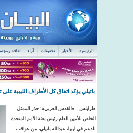
الرئيسية
الأخبار
تحقيقات
آراء
ثقافة ومجتم
السفير الروسي في نواكشوط يزور مركز الصحراء
ا
قائد أركان الجيوش يعاين الخدمات الطبية في المستش
باتيلي يؤكد اتفاق كل الأطراف الليبية على تع
طرابلس – «القدس العربي»: حذر الممثل
الخاص للأمين العام رئيس بعثة الأمم المتحدة
للدعم في ليبيا، عبدالله باتيلي، من عواقب