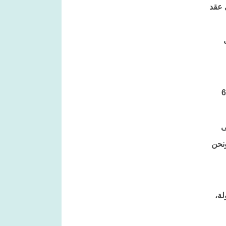
 عقد
ث
الوطنية العليا للانتخابات بعض الملاحظات على تلك القوانين، معبرًا عن الأمل أن يعيد مجلس النواب والدولة بمعية لجنة 6+6
ى
ونحن
ب والدولة،