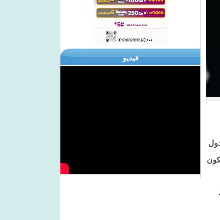
فيديو
دول
كون