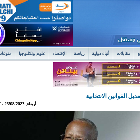
ع
مقابلات
أنباء دولية
رياضة
الإقتصاد
علوم وتكلنوجيا
منوعات
لمستشفى العسكري بنواكشوط يعلن استئناف علاج حصى الكلى بتقنية الليزر الح
فى العسكري
وزير الصحةً يترأس اجتماعا استثنائيا للديوان الموسع لتسليم جوائز 
ديل القوانين الانتخابية
أربعاء, 23/08/2023 - 22:47