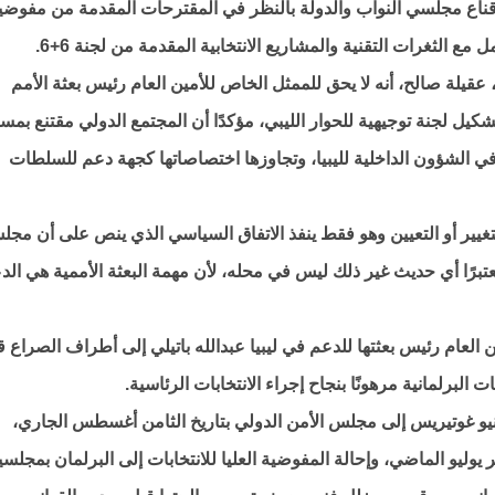
إقناع مجلسي النواب والدولة بالنظر في المقترحات المقدمة من مفوضي
ل مع الثغرات التقنية والمشاريع الانتخابية المقدمة من لجنة 6+6.
عقيلة صالح، أنه لا يحق للممثل الخاص للأمين العام رئيس بعثة الأمم
تشكيل لجنة توجيهية للحوار الليبي، مؤكدًا أن المجتمع الدولي مقتنع بمسا
 في الشؤون الداخلية لليبيا، وتجاوزها اختصاصاتها كجهة دعم للسلطات
لتغيير أو التعيين وهو فقط ينفذ الاتفاق السياسي الذي ينص على أن مج
برًا أي حديث غير ذلك ليس في محله، لأن مهمة البعثة الأممية هي الد
لعام رئيس بعثتها للدعم في ليبيا عبدالله باتيلي إلى أطراف الصراع 
البرلمانية مرهونًا بنجاح إجراء الانتخابات الرئاسية.
ونيو غوتيريس إلى مجلس الأمن الدولي بتاريخ الثامن أغسطس الجاري،
الممتدة من 5 أبريل إلى أواخر يوليو الماضي، وإحالة المفوضية العليا للانتخابات إلى البرلمان بمجلس