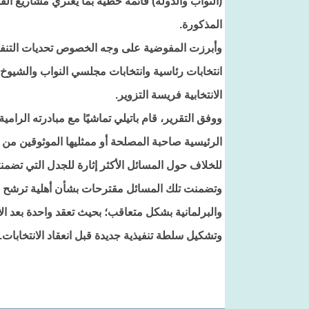
(النواب والدولة) قائمة خطية بما يعتري مشاريع ال
المذكورة.
وأبرزت المفوضية على وجه الخصوص تحديات التنفيذ 
انتخابات رئاسية وانتخابات مجلسي النواب والشيوخ،
الانتخابية فريسة التزوير.
ووفق التقرير، قام باتيلي تماشيًا مع مبادرته الرامي
الرئيسية صاحبة المصلحة أو ممثليها الموثوقين من
للخلاف حول المسائل الأكثر إثارة للجدل التي تضمنتها
وتضمنت تلك المسائل مقترحات بشأن أهلية ترشح مزد
والبرلمانية بشكل متعاقب؛ بحيث تعقد واحدة بعد الأخ
وتشكيل سلطة تنفيذية جديدة قبل انعقاد الانتخابات.