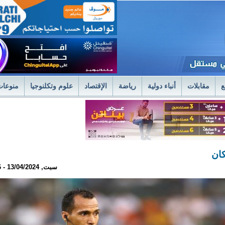
ع
مقابلات
أنباء دولية
رياضة
الإقتصاد
علوم وتكلنوجيا
منوعات
لمستشفى العسكري بنواكشوط يعلن استئناف علاج حصى الكلى بتقنية الليزر الح
فى العسكري
وزير الصحةً يترأس اجتماعا استثنائيا للديوان الموسع لتسليم جوائز 
كان
سبت, 13/04/2024 - 16:16