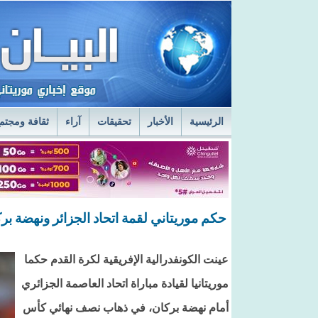
الرئيسية
الأخبار
تحقيقات
آراء
ثقافة ومجتم
السفير الروسي في نواكشوط يزور مركز الصحراء
ا
قائد أركان الجيوش يعاين الخدمات الطبية في المستش
حكم موريتاني لقمة اتحاد الجزائر ونهضة بر
عينت الكونفدرالية الإفريقية لكرة القدم حكما
موريتانيا لقيادة مباراة اتحاد العاصمة الجزائري
أمام نهضة بركان، في ذهاب نصف نهائي كأس