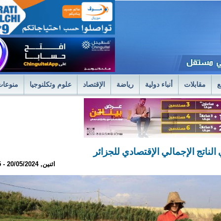
ع
مقابلات
أنباء دولية
رياضة
الإقتصاد
علوم وتكلنوجيا
منوعات
لمستشفى العسكري بنواكشوط يعلن استئناف علاج حصى الكلى بتقنية الليزر الح
فى العسكري
وزير الصحةً يترأس اجتماعا استثنائيا للديوان الموسع لتسليم جوائز 
اثنين, 20/05/2024 - 23:25