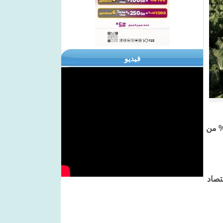
فيديو
طاع الزراعة في الجزائر يساهم بأكثر من ربع اليد العاملة الوطنية، أي بـ 2ر7 مليون عامل، وبنسبة 75% من
تصاد