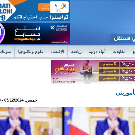
ع
مقابلات
أنباء دولية
رياضة
الإقتصاد
علوم وتكلنوجيا
منوعات
لمستشفى العسكري بنواكشوط يعلن استئناف علاج حصى الكلى بتقنية الليزر الح
فى العسكري
وزير الصحةً يترأس اجتماعا استثنائيا للديوان الموسع لتسليم جوائز 
أموريتي
خميس, 05/12/2024 - 23:19