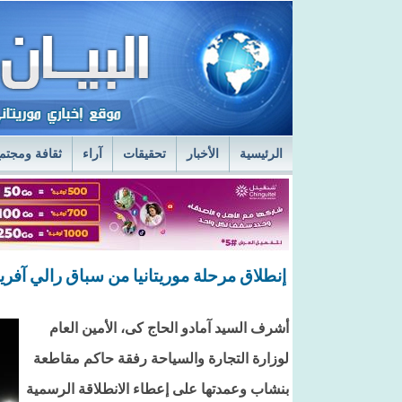
الرئيسية
الأخبار
تحقيقات
آراء
ثقافة ومجتم
السفير الروسي في نواكشوط يزور مركز الصحراء
ا
قائد أركان الجيوش يعاين الخدمات الطبية في المستش
إنطلاق مرحلة موريتانيا من سباق رالي آفريك
أشرف السيد آمادو الحاج كى، الأمين العام
لوزارة التجارة والسياحة رفقة حاكم مقاطعة
بنشاب وعمدتها على إعطاء الانطلاقة الرسمية