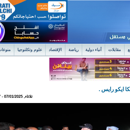
ع
مقابلات
أنباء دولية
رياضة
الإقتصاد
علوم وتكلنوجيا
منوعات
لمستشفى العسكري بنواكشوط يعلن استئناف علاج حصى الكلى بتقنية الليزر الح
فى العسكري
وزير الصحةً يترأس اجتماعا استثنائيا للديوان الموسع لتسليم جوائز 
ا ايكو رايس .
ثلاثاء, 07/01/2025 - 18:07