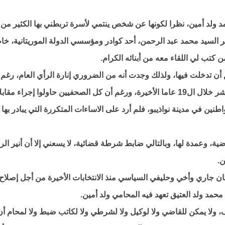
 ولد أمين، نظرا لكونها عن شخص ينتمي لأسرة تربطني بها الكثير من
زير السيد محمد عبد الرحمن، أحد كوادر ومؤسسي الدولة الموريتانية، خا
ن كتب لي اللقاء معه من أبنائه الكرام.
أن تدخلت فيها، ولذلك وجدت أنه من الضروري إنارة الرأي العام، رغم 
لم يسبق أن نظمت مؤتمرا صحفيا أو قمت ببث مباشر خلال ال19 عاما الأخيرة، ورغم أن كل الصحفيين حاولوا إجراء م
ن في مدينة نواذيبو، فلم أرد على الاساءات المتكررة التي يبادر بها
ن مدينة نواذيبو خلال ال17 سنة الماضية، وعمدة لها، وبالتالي ضابط شرطة قضائية، لا يسعني إلا أن أنير ال
ن.
كان جاري وأخي وحليفي السياسي منذ الانتخابات الأخيرة من أجل إصلاح
محمد ولد العتيق تعهد فيه المحامي ولد أمين.
، ولا يمكن للقاضي ولا لوكيل ولا لشرطي ولا لكاتب ضبط ولا لمحام أن