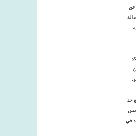
 عن
الة
ة
كد
ن
،
ع حد
يمس
د في