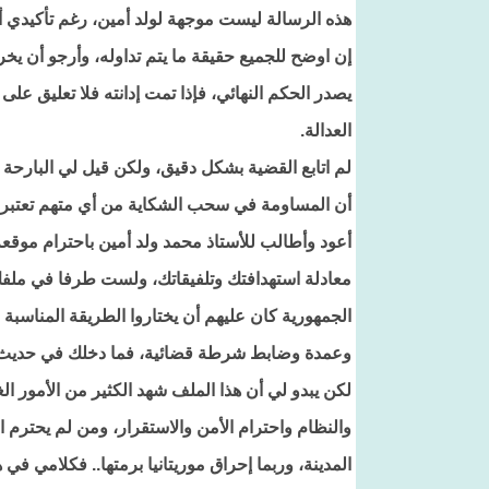
هذه الرسالة ليست موجهة لولد أمين، رغم تأكيدي أن 
إن اوضح للجميع حقيقة ما يتم تداوله، وأرجو أن يخ
يصدر الحكم النهائي، فإذا تمت إدانته فلا تعليق ع
العدالة.
لم اتابع القضية بشكل دقيق، ولكن قيل لي البارحة
أن المساومة في سحب الشكاية من أي متهم تعتبر م
أعود وأطالب للأستاذ محمد ولد أمين باحترام موقع
معادلة استهدافتك وتلفيقاتك، ولست طرفا في ملفك،
الجمهورية كان عليهم أن يختاروا الطريقة المناسبة
وعمدة وضابط شرطة قضائية، فما دخلك في حديث 
لكن يبدو لي أن هذا الملف شهد الكثير من الأمور ا
والنظام واحترام الأمن والاستقرار، ومن لم يحترم ا
المدينة، وربما إحراق موريتانيا برمتها.. فكلامي في