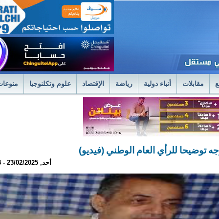
ع
مقابلات
أنباء دولية
رياضة
الإقتصاد
علوم وتكلنوجيا
منوعات
لمستشفى العسكري بنواكشوط يعلن استئناف علاج حصى الكلى بتقنية الليزر الح
فى العسكري
وزير الصحةً يترأس اجتماعا استثنائيا للديوان الموسع لتسليم جوائز 
وجه توضيحا للرأي العام الوطني (فيديو)
أحد, 23/02/2025 - 20:53