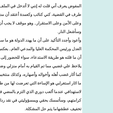
المفوض يعرف أني قلت له إنني لا أتدخل في الملف
طرف في القضية، كني كنائب وكعمدة أعتقد أن مدا
وعلى الأمن وعلى الاستقرار.. وهو موقف لا يجب أ
وسأشعل النار.
وأعود وأجدد التأكيد على أن ما يهدد الدولة هو ما 
العدل ورئيس المحكمة العليا والمدعي العام.. بعك
أن ما قلته هو طريقة الاستدعاء، سواء للحضور إلى 
يلاحظ علي غضبي مما تم القيام به أمام منزلي وض
كما أثار غضب أهله وأخواله وأصهاره، وكذلك منتخبي 
ما اثار استغرابي هو الإساءة التي تعرضت لها من 
لاستهدافي عندما ألعب دوري الذي التزم بالمضي ف
كرامتهم، وسأتمسك بحقي وبمسؤوليتي في نقد ردا
تخفيف عطشهاما يتم حل المشكلة.