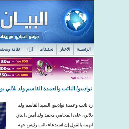
الرئيسية
الأخبار
تحقيقات
آراء
ثقافة ومجتم
السفير الروسي في نواكشوط يزور مركز الصحراء
ا
قائد أركان الجيوش يعاين الخدمات الطبية في المستش
نواذيبو/ النائب والعمدة القاسم ولد بلالي ي
رد نائب وعمدة نواذيبو، السيد القاسم ولد
بلالي، على المحامي محمد ولد أمين، الذي
اتهمه بالقول إن استدعاء نائب رئيس جهة