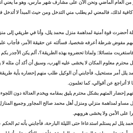
ر من العام الماضي ونحن الآن على مشارف شهر مارس، وهو ما يعني أنه
افية لذلك، فالمعني لم يطلب مني التدخل ومن حيث المبدأ لا أتدخل ف
ة أحضرت قوة أمنية لمداهمة منزل محمد يلل، وأنا في طريقي إلى من
مهم مفوض شرطة أعرفه شخصيا، فسألته عن حقيقة الأمر، فأجاب علي
استغربت متسائلا: ولماذا تحضروه بهذه الطريقة؟، ألم يكن الأجدر بكم
 محترم معلوم المكان لا يخشى عليه الهرب، وسبق أن أكد أن مثله لا 
د يلل أمر مستحيل، فأجابني أن الوكيل طلب منهم إحضاره بأية طريقة،
لا أتراجع عن أقوالي، كما تعلمون.
 إحضار المتهم بشكل محترم يليق بمقامه ويخدم العدالة دون اللجوء
عل مساو لمداهمة منزلي ومنزل أهل محمد صالح المجاور وجميع المنازل
ا على الأمن ولا يخشى هروبهم.
يلل لم يستلم استدعاءا حتى الليلة البارحة، فأجابني بأنه تم الحكم ع