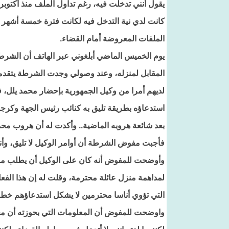
يقول أنني تدخلت فيه، رغم تداول الملف منذ أكتوب
كانت لدي نية التدخل فيه لكانت فترة خمسة أشهر ك
الملفات المعروضة أمام القضاء.
يوم الخميس الماضي أبلغوني عبر الهاتف أن الشرط
المقابل لمنزله، وعند وصولي وجدت الشرطة يتقد
لديهم أمرا من وكيل الجمهورية بإحضار محمد يلل، ف
استدعاؤه بطريقة تليق به كنائب رئيس الجهة وكرجل
بعد شائعة هروبه الماضية.. وأكدت له أن هروب محم
فأجبت مفوض الشرطة أن أوامر الوكيل لا تليق، وأنا 
وأوضحت للمفوض أنه كان على الوكيل أن يطلب منهم
لمداهمة منزل عائلة محترمة، وقلت له إن هذا الف
التي تؤوي أناسا محترمين لا يشكل استدعاؤهم خطر
واوضحت للمفوض أن المعلومات التي بحوزته أن محمد 