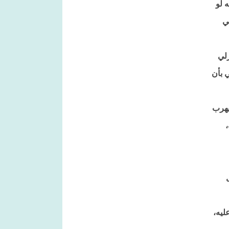
 لو
ي
زلي
 بأن
يهرب
ليه،