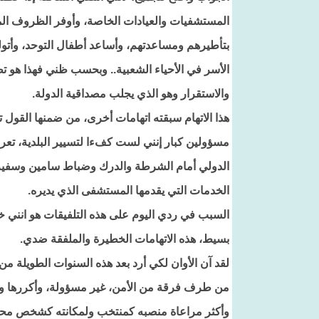
المستشفيات والعيادات الخاصة، وأوفر الظروف المل
بتأطيرهم ومساعدتهم، وأساعد أطفال التوحد، وأتولى
الأسر في الأحياء الشعبية.. وبحسب ظني فهذا هو ت
والاستقرار وهو الذي يجلب مصداقية الدولة.
هذا الاتهام سبقته اتهامات أخرى، من ضمنها القول 
مسؤولين كبار إنني لست كفءا لتسيير البلدية، ت
الدولي أمام الشرطة والدرك وضباط سامين وسفيرة 
الخدمات التي يقدمها المستشفى الذي يديره.
السبب في ردي اليوم على هذه التلفيقات هو انني خ
بسيط، هذه الاتهامات الخطيرة والملفقة ضدي.
لقد آن الأوان لكي أرد بعد هذه السنوات الطويلة م
من طرف فرقة من الأمن، غير مسؤولة، وأكررها وأت
وأكثر مراعاة منصبه كمنتخب ولمكانته كشخص مح