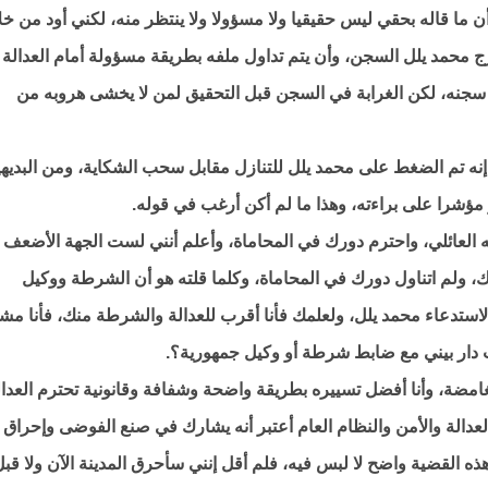
ما قاله بحقي ليس حقيقيا ولا مسؤولا ولا ينتظر منه، لكني أود من خلا
رج محمد يلل السجن، وأن يتم تداول ملفه بطريقة مسؤولة أمام العدالة
لى سجنه، لكن الغرابة في السجن قبل التحقيق لمن لا يخشى هروبه من
 إنه تم الضغط على محمد يلل للتنازل مقابل سحب الشكاية، ومن البديه
ؤشرا على براءته، وهذا ما لم أكن أرغب في قوله.
ه العائلي، واحترم دورك في المحاماة، وأعلم أنني لست الجهة الأضعف
 ولم اتناول دورك في المحاماة، وكلما قلته هو أن الشرطة ووكيل
 لاستدعاء محمد يلل، ولعلمك فأنا أقرب للعدالة والشرطة منك، فأنا مش
دار بيني مع ضابط شرطة أو وكيل جمهورية؟.
لغامضة، وأنا أفضل تسييره بطريقة واضحة وشفافة وقانونية تحترم العدال
لعدالة والأمن والنظام العام أعتبر أنه يشارك في صنع الفوضى وإحراق
 هذه القضية واضح لا لبس فيه، فلم أقل إنني سأحرق المدينة الآن ولا قب