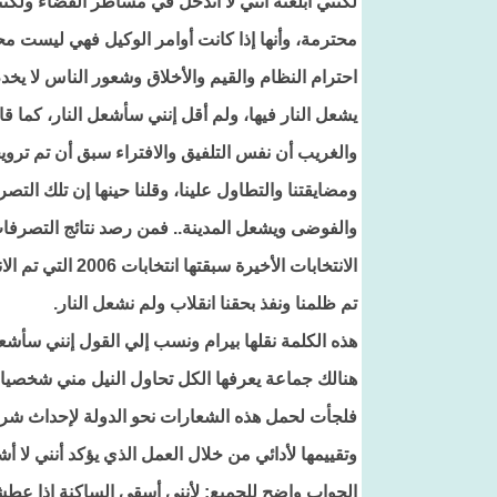
لكنني ابلغته انني لا أتدخل في مساطر القضاء ولكن
محترمة، وأنها إذا كانت أوامر الوكيل فهي ليست م
احترام النظام والقيم والأخلاق وشعور الناس لا يخدم
يشعل النار فيها، ولم أقل إنني سأشعل النار، كما قا
والغريب أن نفس التلفيق والافتراء سبق أن تم ترويج
ومضايقتنا والتطاول علينا، وقلنا حينها إن تلك التصر
والفوضى ويشعل المدينة.. فمن رصد نتائج التصرفات
تم ظلمنا ونفذ بحقنا انقلاب ولم نشعل النار.
هذه الكلمة نقلها بيرام ونسب إلي القول إنني سأشعل
فلجأت لحمل هذه الشعارات نحو الدولة لإحداث شرخ
وتقييمها لأدائي من خلال العمل الذي يؤكد أنني لا أ
الجواب واضح للجميع: لأنني أسقي الساكنة إذا عطشت،