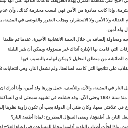
ني أحتج على مداهمة المنزل بهذه الطريقة، فأعدت التأكيد على أنها لي
حترمة، وإذا كانت مبادرة من الأمن فهي ليست محترمة كذلك، وأن عدم
 العدالة ولا الأمن ولا الاستقرار، ويجلب الضرر والفوضى في المدينة، ب
ل ولد أمين.
ه ومحاولة إلصاقه بي خلال الحمة الانتخابية الأخيرة، عندما تم ظلمنا
فات التي قامت بها الإدارة آنذاك غير مسؤولة ويمكن أن يثير البلبلة
 الطائشة من منطلق التحليل لا يمكن اتهامه بالتسبب فيها.
الانتخابات الأخيرة سبقته
 النار في المدينة، والآن، وللأسف، حمل وزرها ولد أمين، وأنا أدرك ان
هنالك جماعة يعرفها الكل تحاول النيل مني شخصيا منذ سنة 1987 وحتى الآن، وقد فشلت في تشويه سمعتي لدى الساكن
 في علاقتي معها، وكان ظني أن الدولة يجب أن تكون زاوية نظرها إل
شعل النار، بل أطفؤها، ويبقى السؤال المطروح: لماذا أطفئ النار؟
 وإذا لجأت أطباب البلدية أداويها مجانا للمساعدة في إعباء العلاج ل