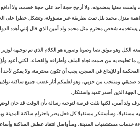
، ولست معنيا بمضمونه، ولا أرجح حجة أحد على حجة خصمه، ولا أدافع
همة منزل محمد يلل تمت بطريقة غير مسؤولة، وتشكل خطرا على العد
ن يستخدمه شخص محترم مثل محمد ولد أمين الذي قال إنني أهدد الدول
سمعه الكل وهو موثق نصا وصوتا وصورة هو الكلام الذي تم توجيهه لوزير
س ما تحليت به من صمت تجاه الملف وأطرافه والقضاء.. لكني أعود وأؤ
المحكمة أو للإيداع في السجن، يجب أن تكون محترمة، ولا يمكن لأحد أ
د صديقي ومنتخب من حزبي، وهو لعلمكم أثار غضب جميع ساكنة نواذيبو
الجهة الذين أصدر تنديد واستنكار.
طرف ولد أمين، لكنها نثلت فرصة لتوجيه رسالة بأن الوقت قد حان لوض
يه مستقبلا، وسأستنكر مستقبلا كل فعل يضر باحترام ساكنة المدينة و
ءة خدمات مستشفيات المدينة، وسأواصل انتقاد عطش الساكنة وأساع