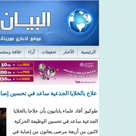
الرئيسية
الأخبار
تحقيقات
آراء
ثقافة ومجتم
السفير الروسي في نواكشوط يزور مركز الصحراء
ا
قائد أركان الجيوش يعاين الخدمات الطبية في المستش
علاج بالخلايا الجذعية ساعد في تحسين إصا
طوكيو: أفاد علماء يابانيون بأن علاجا بالخلايا
الجذعية ساعد في تحسين الوظيفة الحركية
لاثنين من أربعة مرضى يعانون من إصابة في