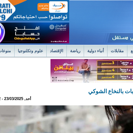
ع
مقابلات
أنباء دولية
رياضة
الإقتصاد
علوم وتكلنوجيا
منوعات
لمستشفى العسكري بنواكشوط يعلن استئناف علاج حصى الكلى بتقنية الليزر الح
فى العسكري
وزير الصحةً يترأس اجتماعا استثنائيا للديوان الموسع لتسليم جوائز 
بات بالنخاع الشوكي
أحد, 23/03/2025 - 21:12