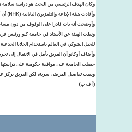
وكان الهدف الرئيسي من البحث هو دراسة سلامة زرع
وأفادت هيئة الإذاعة والتلفزيون اليابانية (NHK) أن أحد المريضين رجل مسنّ تعرض لإصابة في حادث.
وأوضحت أنه بات قادرا على الوقوف من دون مساعد
ونقلت الهيئة عن الأستاذ في جامعة كيو ورئيس فريق 
للحبل الشوكي في العالم باستخدام الخلايا الجذعية 
وأضاف أوكانو أن الفريق يأمل في الانتقال إلى تجرب
حصلت الجامعة على موافقة حكومية على دراستها الأولية في العام 2019، وأجرت أو
وبقيت تفاصيل المرضى سرية، لكن الفريق يركز على الأشخاص
(أ ف ب)