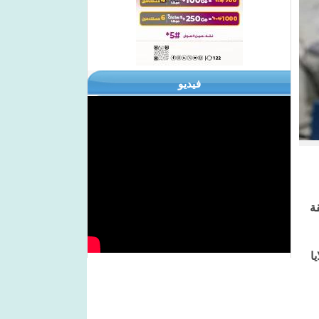
فيديو
ة
ا