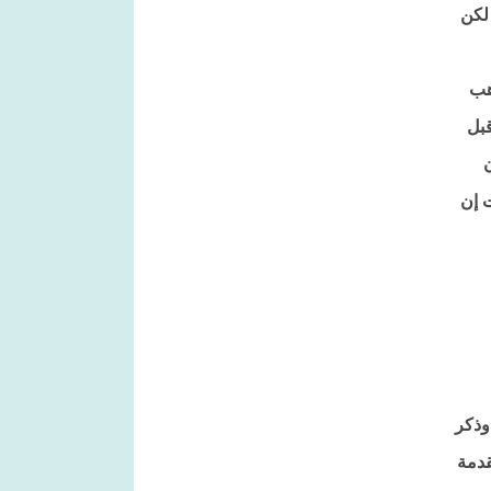
 لكن
هب
ن قبل
 قالت إن
وذكر
قدمة