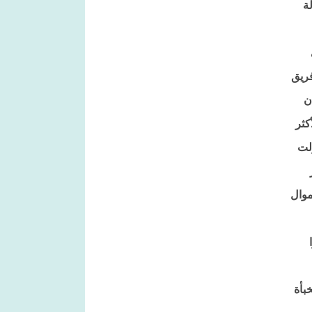
في حالة
فريق
ن
كثر
ولت
قيا العام 2013 مستخدمين أموال
بأة