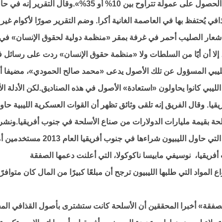
جدًا. وتتوقع المجموعات المشاركة في المفاوضات الحصول على عمولة تتراوح بين 10% أو 35%».وقال التقرير إنه 
ي يُحتفظ بها في العاصمة الغانية أكرا. وضم التقرير صورًا لأكوام غير
شعار الصليب أحمر في غرفة بمقر «منظمة دولية لحقوق الإنسان» في
، إلا أن أيًا من السلطات ولا «منظمة حقوق الإنسان» ردت على رسائل 
لليبي المسؤول عن تلك الأصول يدعى «محمد صالح الحمودي»، مضيفا أ
لليبي كانوا يحاولون «استعادة» الأصول في هذه الصناديق.لكن الأدلة الأ
يا. وقال الفريق إنه تلقى وثائق تظهر أن القوات العسكرية الليبية حا
حة بقيمة مليارات الدولارات من صناع الأسلحة في جنوب أفريقيا.ونشر
الفريق قائمة مطولة بالأسلحة والمعدات العسكرية التي حاول الليبيون شراءها في جنوب أفري
أفريقيا، نوسيفي مابيسا ناكوكولا، التي أعلنت دعمها الصفقة
المواد التي طلبها الليبيون ترجح أن مبلعًا كبيرًا من المال كان متوافرًا
قة» أخبرا المحققين أن الأسلحة كانت ستشترى بأصول القذافي المخ