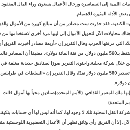
شيات الليبية إلى السماسرة ورجال الأعمال يسعون وراء المال المفقود.
عض الأدلة المثيرة للاهتمام.
يل» الكندية، فقد حذرت ست مصادر من أن مبالغ كبيرة من الأموال والذ
بلدان غرب أفريقيا منذ العام 2011، وأن هناك محاولات الآن لتحويل الأموال إلى ليبيا مرة أخرى لاستخدامها م
 التي مزقتها الحرب.وقال التقرير إن «أربعة مصادر أخبرت الفريق أن
مجموعة من الليبيين في واغادوغو وبوركينا فاسو تحتفظ بـ560 مليون دولار، من فئة المائة دولار»، مضيفا أن المصادر
من خلال شركة محلية.واحتوى التقرير صورًا لصناديق حديدية مغلقة في
واغادوغو، يزعم أنها تحتوي أموال القذافي، ورخصة تصدير 560 مليون دولار نقدًا، وقال التقرير إن «السلطات في طرابلس
نها ملك للمعمر القذافي. (الأمم المتحدة)صناديق مخبأ بها أموال قالت
مم المتحدة)
كة النقل المحلية تلك لا وجود لها، كما أنه ليس لها أي حسابات بنكية.
ن، إلا أن الفريق رأى وثائق تظهر أن الأعمال التحضيرية اللوجستية مت