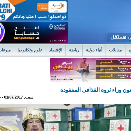
ع
مقابلات
أنباء دولية
رياضة
الإقتصاد
علوم وتكلنوجيا
منوعات
لمستشفى العسكري بنواكشوط يعلن استئناف علاج حصى الكلى بتقنية الليزر الح
فى العسكري
وزير الصحةً يترأس اجتماعا استثنائيا للديوان الموسع لتسليم جوائز 
ون وراء ثروة القذافي المفقودة
سبت, 01/07/2017 - 23:35