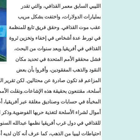
الليبي السابق معمر القذافي، والتي تقدر
بمليارات الدولارات، واختفت بشكل مريب
عقب موت القذافي. وحقق فريق تابع للمنظمة
في تورط عدة أشخاص في إخفاء وتخزين ثروة
القذافي في أفريقيا.وبعد سنوات من البحث،
فشل محققو الأمم المتحدة في تحديد مكان
النقود والذهب المفقودين، وأقروا بأن بعض
المزاعم قد تكون صادرة عن محتالين. لكن تقرير ال
أسلحة، مقتنعون بحقيقة هذه الإشاعات.ونقلت الأمم 
المخبأة في حسابات وصناديق مغلقة عبر أفريقيا، أ
أموال لشراء الأسلحة لتغذية حربها الفوضوية.وذكر ال
احتياطات ليبيا من الذهب، كما عرف أنه كان لديه أ