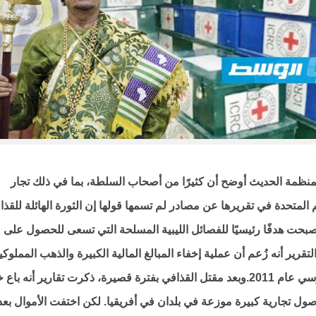
منظمة الحديث أوضح أن كثيرًا من أصحاب السلطة، بما في ذلك تجار
المتحدة في تقريرها عن مصادر لم تسمها قولها إن الثورة الهائلة للقذا
صبحت هدفًا رئيسيًا للفصائل الليبية المسلحة التي تسعى للحصول على
تقرير أنه زُعم أن عملية إخفاء المبالغ المالية الكبيرة والذهب المملوكي
للقذافي في دول غرب أفريقيا نظمها عبدالله السنوسي عام 2011.وبعد مقتل القذافي بفترة قصيرة، ذكرت تقارير أن
صول تجارية كبيرة موزعة في بلدان في أفريقيا. لكن اختفت الأموال بعد