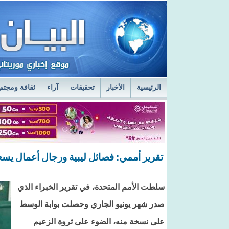
الرئيسية
الأخبار
تحقيقات
آراء
ثقافة ومجتم
السفير الروسي في نواكشوط يزور مركز الصحراء
ا
قائد أركان الجيوش يعاين الخدمات الطبية في المستش
تقرير أممي: فصائل ليبية ورجال أعمال يسع
سلطت الأمم المتحدة، في تقرير الخبراء الذي
صدر شهر يونيو الجاري وحصلت بوابة الوسط
على نسخة منه، الضوء على ثروة الزعيم