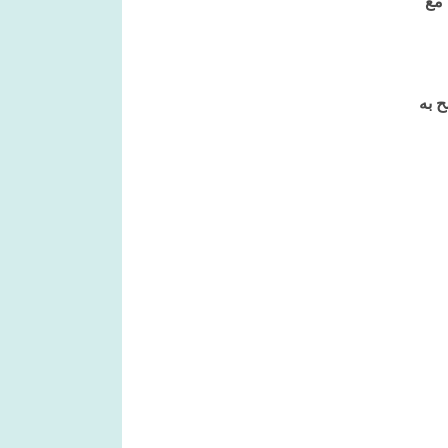
 مع
سمح به