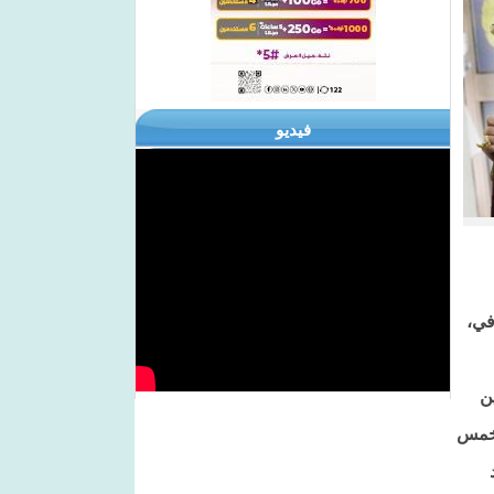
فيديو
في،
ن
ه باع خمس