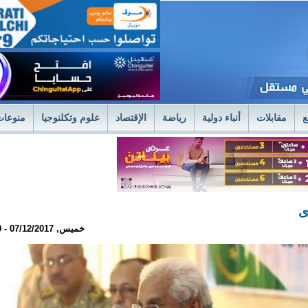
ع
مقابلات
أنباء دولية
رياضة
الإقتصاد
علوم وتكلنوجيا
منوعات
لمستشفى العسكري بنواكشوط يعلن استئناف علاج حصى الكلى بتقنية الليزر الح
فى العسكري
وزير الصحةً يترأس اجتماعا استثنائيا للديوان الموسع لتسليم جوائز 
ى
خميس, 07/12/2017 - 15:50