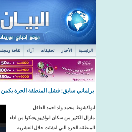
الرئيسية
الأخبار
تحقيقات
آراء
ثقافة ومجتم
السفير الروسي في نواكشوط يزور مركز الصحراء
ا
قائد أركان الجيوش يعاين الخدمات الطبية في المستش
برلماني سابق: فشل المنطقة الحرة يكمن في
انواكشوط محمد ولد احمد العاقل
مازال الكثير من سكان انواذيبو يشكوا من اداء
المنطقة الحرة التي انشئت خلال العشرية