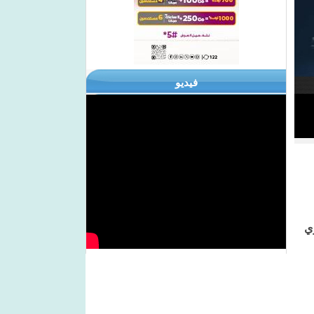
فيديو
وي