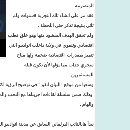
المنصرمة .
فقد مر على انشاء تلك التجربة 8سنوات ولم
تاتي بنتيجة تذكر حتى اللحظة .
ولم تحقق الهدف المنشود منها وهو خلق قطب
افتصادي وتنموي في ولاية داخلت انواذيبو التي
تتميز بمقدرات اقتصادية ضخمة ولها مناخ
سحري جذاب مما يؤلها لأن تكون قبلة
للمستثمرين .
وسعيا من موقع "البيان انفو " في توضيح الرؤية ا
وذلك ضمن سلسلة لقاءات اجريناها مع النخب والمواطن
والهام .
نبدأ هابالنائب البرلماني السابق عن مدينة انواذيبو ال