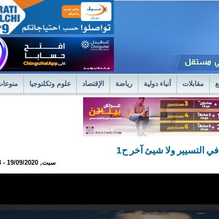
ع
مقابلات
أنباء دولية
رياضة
الإقتصاد
علوم وتكلنوجيا
منوعات
لمستشفى العسكري بنواكشوط يعلن استئناف علاج حصى الكلى بتقنية الليزر الح
فى العسكري
وزير الصحةً يترأس اجتماعا استثنائيا للديوان الموسع لتسليم جوائز 
 التسيير ولا شيئ آخر ح1
سبت, 19/09/2020 - 14:18