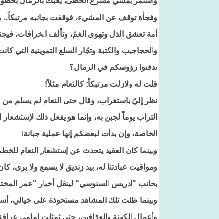
وأستمر يمشي مسرع الخطى، يعبث بالرمال بخطوات س
وفجأة توقف عن المشيء، فوقفت بجانبه مرتبكاً.. مترق
أمة تعشق الذل وتهوى الغمً، وتألف الخرافات، فيجنح
والحجاجيب والكتبة وتجًار السلع التموينية التي كانت
تدفنوا رؤوسكم في الرمال؟
قلت له ولازلت مرتبكاً: كالنعام مثلاً!
نظر إليً باستغراب، وقال حتى النعام لم يسلم من جه
التراب يوماً لجبن به، وإنما هو يفعل ذلك لإستشعار
الخاصة، وإن بدأت لبعضكم إنها عملية جبانة!
وبينما كان العقيد يتحدث عن إستشعار النعام للخطر
ومواقيت عبادتنا له، بيد زنديق لا يسمع ولا يرى، 
بجانب "ادريس السنوسي" لينقل أخبار "عمر المختار" 
وبينما ظلت تلك المشاهد مستحوذة على خيالي، أستم
وأعمال الكهنة والعرًافين، حتى ثمثلت امامي عرافة