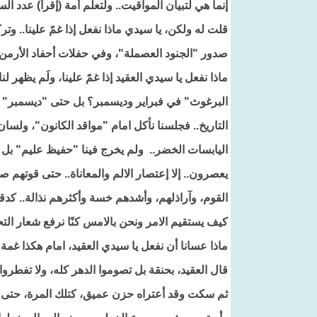
إنما هي لتبيان المواقيت.. ولتعلم أمة (إقرأ) عدد ال
قلت له ولكن، يا سيدي ماذا نفعل إذا غمً علينا.. وتر
صدور "الجنود العصملة"، وفي حفلات أحفاد الأرمن
ماذا نفعل يا سيدي العقيد إذا غمً علينا، ولَم يظهر
البرغوث" في فبراير وديسمبر؟ بل حتى "ديسمبر" قد
التاريخ.. فجلسنا نأكل امام "مواقد الكانون"، ولسا
اليابسات الخضر.. ولم يخرج فينا "حفيظ عليم" بل ظل 
يعصرون.. إلا إعتصار الالم والمعاناة.. حتى قوتهم صار
القوم، وآراذلهم، وأشدهم خسة وأكثرهم نذالة.. كدق
كيف يستقيم الامر ونحن بالامس كنًا نرفع شعار التح
ماذا عسانا أن نفعل يا سيدي العقيد، امام هكذا غ
قال العقيد، بحنقة بل تصوموا الدهر كله، ولا تفطروا
ثم سكت وقد أعتراه حزن عميق، كتلك المرة، حتى 