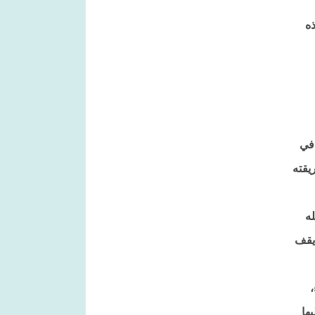
ذه
 في
يقته
له
 يقف
ها