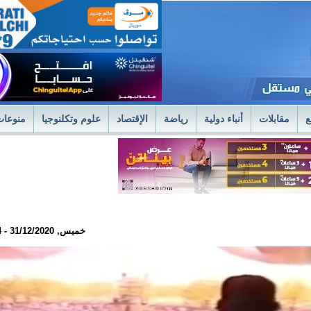
ع
مقابلات
أنباء دولية
رياضة
الإقتصاد
علوم وتكلنوجيا
منوعات
لمستشفى العسكري بنواكشوط يعلن استئناف علاج حصى الكلى بتقنية الليزر الح
فى العسكري
وزير الصحةً يترأس اجتماعا استثنائيا للديوان الموسع لتسليم جوائز 
خميس, 31/12/2020 - 22:34