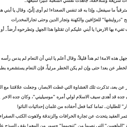
ريعة ومتلاحقة، جاهدت نفسي المتعبة كثيراً لتتبعها..
باً ما سيفعل، وإذا به قد تنفس الصعداء! ثم أوى إلًيً، وقال يا أبني ه
 "دروايشها" للعرًافين والكهنة وتجار الدين وحتى تجارالمخدرات
 تفيء بها الارض! يا أبني عليكم ان تقتلوا هذا الجهل وتطرحوه أرضاً.. أو
ل هذه الامة! ثم هدأ قليلاً، وقال أعلم يا ابني أن النعام لم يدس رأسه
 الخطر عن بعد! حتى وإن لم يكن الخطر مرئياً، فإن النعام يستشعره بطر
 عن بعد، تذكرت تلك الغشاوة التي غطت الابصار، وجعلت علاقتنا مع ال
كان جده قد أهدى سيف الاسلام لولي أمره "موسيليني"، وكان جده الاخر
للطليان.. تماما كما فعل أحفاده من غلمان إحداثيات الناتو!
ر العقيد يتحدث عن تجارة الخرافات والزندقة ولاهوت الكتب الصفراء،
 "الواهمين" التي نصبوا من "تنجيمها" جسور من الوهم! يقف السذج علي