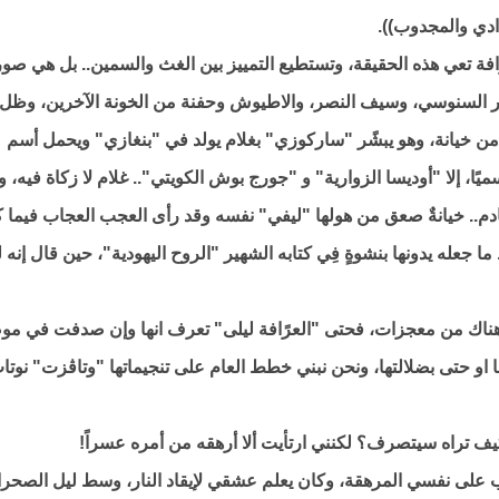
ادي والمجدوب)).
ًافة تعي هذه الحقيقة، وتستطيع التمييز بين الغث والسمين.. بل هي صو
ير السنوسي، وسيف النصر، والاطيوش وحفنة من الخونة الآخرين، وظل
ن خيانة، وهو يبشًر "ساركوزي" بغلام يولد في "بنغازي" ويحمل أسم
ميًا، إلا "أوديسا الزوارية" و "جورج بوش الكويتي".. غلام لا زكاة فيه، ول
ادم.. خيانةٌ صعق من هولها "ليفي" نفسه وقد رأى العجب العجاب فيما 
ا جعله يدونها بنشوةٍ فِي كتابه الشهير "الروح اليهودية"، حين قال إنه 
د هناك من معجزات، فحتى "العرًافة ليلى" تعرف انها وإن صدفت في موض
 او حتى بضلالتها، ونحن نبني خطط العام على تنجيماتها "وتاڤزت" نوتا
يف تراه سيتصرف؟ لكنني ارتأيت ألا أرهقه من أمره عسراً!
تعب على نفسي المرهقة، وكان يعلم عشقي لإيقاد النار، وسط ليل الصحرا