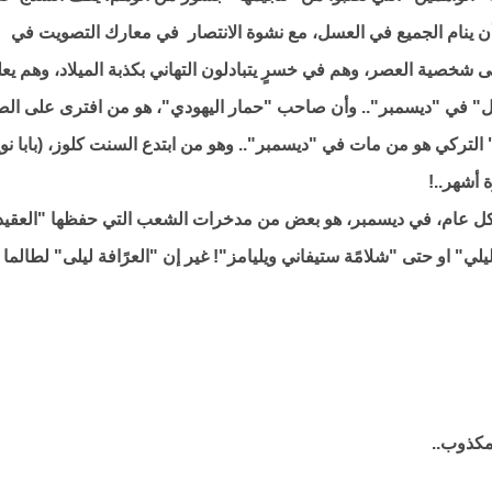
 أن ينام الجميع في العسل، مع نشوة الانتصار في معارك التصويت في
شخصية العصر، وهم في خسرٍ يتبادلون التهاني بكذبة الميلاد، وهم يع
ل" في "ديسمبر".. وأن صاحب "حمار اليهودي"، هو من افترى على الص
التركي هو من مات في "ديسمبر".. وهو من ابتدع السنت كلوز، (بابا نو
 أشهر..!
 كل عام، في ديسمبر، هو بعض من مدخرات الشعب التي حفظها "العقيد
" او حتى "شلامًة ستيفاني ويليامز"! غير إن "العرًافة ليلى" لطالما
مكذوب..