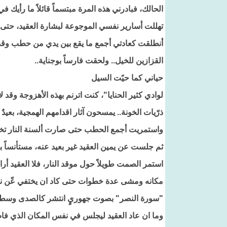
الحالك، فبادرني هذه المرة مبتسماً قائلاً ما رأيك في
تهللت أسارير نفسي الموجوعة لبشارة العقيد، حتى 
أنطلقت كعادتي أجمع ما يقع بين يدي من حطب وقد 
القزازين للخيل.. ولحقت فارساً بوجناية..
حياني كما حيًت السيل
لوادي كثير الحنايا"، كنت اترنم بهذه الأهزوجة وق
ذرّيات الخونة.. يمسحون آثار اقدامهم الهمجية، بعيد
واستمريت أجمع الحطب حتى صارت ألسنة النار تختر
ثم جلست عن يمين العقيد غير بعيد عنه، مستأنساً 
استمر الصمت طويلاً حول موقد النار، فلا العقيد أ
مكانه ومشى عدة خطوات حتى كاد ان يختفي عّن نا
"سورة النصر" بصوت جهوريٍ انتشر كالصدى وسط ه
وما ان عاد العقيد ليجلس في نفس المكان الذي فاض 