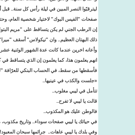
ليترقبًوا النصر المبين في ليلة رأس كل سنة.. قبل
صفحات "الفيس البوك" لاختيار شخصية العام، وحتى 
إن الرطب الجني لم يكن يتساقط على "مريم البتو
ذلك البهتان العظيم.. وان "نيكولاس" أسقف "ميرا" 
وأعانه اخرين عندما كانت عدة الشهور الوثنية عشرة
انهم يعلمون هذا، كما يعلمون إن الذي يتساقط في
فأسقطها من سقط، في الحساب البنكي للعرًافة "ليلي
«جلست والكذب في عينيها..
تتأمل في ليبي مغلوب..
قالت يا ليبي لا تفرح..
فالوطن عليك هو المكذوب..
في حياتك يا ليبي صفحات سوداء.. وتاريخ مكذوب، 
وفي بلدك يا ليبي عاهات.. جرائمها سبحان المعبود!