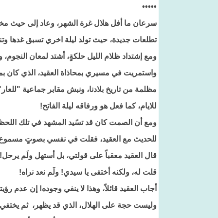
•••••
سرعان ما أفل هلال غرة الشهر، وعاد إلى حيث مخدع
تطلعات جديدة، حيث تولد ليلة اخري تسبق غدها وتن
ومع إشتداد ظلام الليل حلكةٍ، أشتد لمعان النجوم، وا
واستمريت في مسيري بمحاذاة العقيد، الذي كان بم
مظلمة من تاريخ بلادنا، ونبش مقابر جماعية "للعار"
للايام، كما فعل هو ورفاقه ليلة الفاتح!
ومع أن الصمت كان قد تسًيد المشهد في تلك اللحظات
للحديث مع العقيد، فقلت في نفسي بصوتٍ مسموع، ه
قال العقيد معقباً على قولتي، بل أستهل ولَم يرحل!
قلت له، ولكنه أختفى يا سيدي! ولَم نعد نراه!
أجاب العقيد قائلاً، وهذا لا ينفي وجوده! إن عدم ر
وليست حجة على الهلال، الذي قد يظهر، ثم يختفي دو