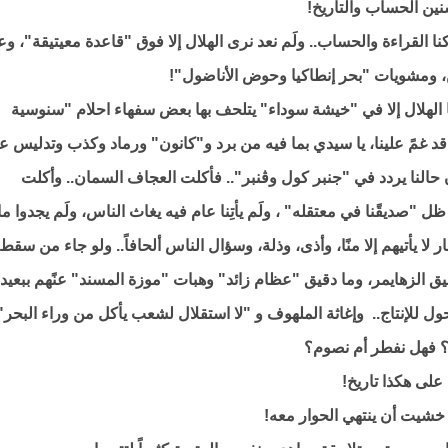
سنين الحساب والتأريخ!
كنا القراءة والحساب.. ولَم نعد نرى الهلال إلا فوق "قاعدة معيتيقة"، و
، ومشويات "بحر إنطاكيا وحوض الأناضول"!
 لنا الهلال إلا في "خيشة سوداء" يتلحف بها بعض سفهاء احلام "سنوسية
 غمً علينا، يا سيدي بما فيه من برد و"كانون" ورماد وكذب وتدليس ع
ن حالنا يردد في "جنبر كول وڤنبر".. فأكلت العجاف السمان.. وأكلت
"صديقًنا في معتقله" ، ولَم يأتِنا عام فيه يغاث الناس، ولَم يجدوا ما
 لا يأتيهم إلا منًا، وأذى، وذلة، وسؤال الناس ألحافاً.. ولو جاء من سقط
يق الزهايمر، وما دقيق "عظام زائد" وهبات "موزة المسند" عنًهم ببعيد!
ول للإنتاج.. وإغاثة الملهوف و "لا استقلال لشعب يأكل من وراء البحر"
مة؟ فهل نفطر أم نصوم؟
 على هكذا تاريخ!
خشيت أن ينتهي الحوار معه!