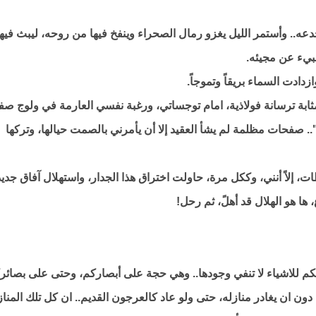
ه.. وأستمر الليل يغزو رمال الصحراء وينفخ فيها من روحه، ليبث فيها
بيء عن مجيئه.
زدادت السماء بريقاً وتموجاً.
ثابة ترسانة فولاذية، امام توجساتي، ورغبة نفسي العارمة في ولوج ص
.. صفحات مظلمة لم يشأ العقيد إلا أن يأمرني بالصمت حيالها، وتركها
، إلاً أنني، وككل مرة، حاولت اختراق هذا الجدار، واستهلال آفاق جدي
ا هو الهلال قد أهلً، ثم رحل!
ؤيتكم للاشياء لا تنفي وجودها.. وهي حجة على أبصاركم، وحتى على بصائر
ن ان يغادر منازله، حتى ولو عاد كالعرجون القديم.. ان كل تلك المنا