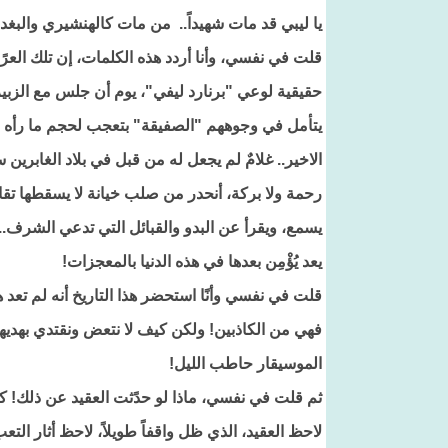
يا ليبي قد مات شهيداً.. من مات كالهنشيري والبغد
قلت في نفسي، وأنا أردد هذه الكلمات، إن تلك العر
حقيقية لوعي "برنارد ليفي"، يوم أن جلس مع الزب
يتأمل في وجوههم "الصفيقة" بتعجب لحجم ما رأه م
الاخير.. غلامٌ لم يجعل له من قبل في بلاد الغابرين س
رحمة ولا بركة، أنحدر من صلب خيانة لا يسقطها تق
يسمع، ويقرأ عن البدو والقبائل التي تدعي الشرف.. م
يعد يُؤْمِن بعدها في هذه الدنيا بالمعجزات!
قلت في نفسي وأنًا استحضر هذا التاريخ أنه لم تع
فهي من الكاذبين! ولكن كيف لا نتعض ونقتدي بهديها
الموسيقار حاطب الليل!
ثم قلت في نفسي، ماذا لو حدًثت العقيد عن ذلك! ك
لاحظ العقيد، الذي ظل واقفاً طويلاً، لاحظ أثار ال