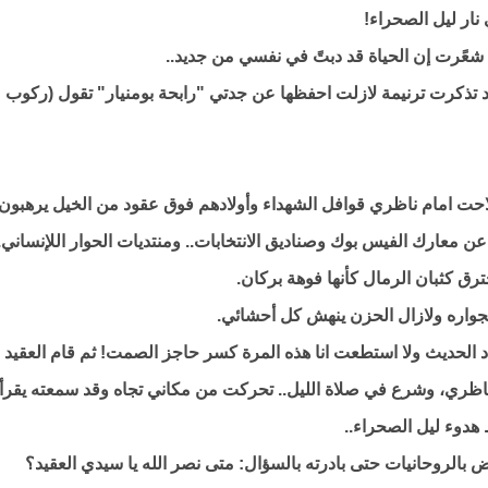
 نار ليل الصحراء!
شعًرت إن الحياة قد دبتً في نفسي من جديد..
تذكرت ترنيمة لازلت احفظها عن جدتي "رابحة بومنيار" تقول (ركوب
د لاحت امام ناظري قوافل الشهداء وأولادهم فوق عقود من الخيل يرهبون
ٌ عن معارك الفيس بوك وصناديق الانتخابات.. ومنتديات الحوار اللإنساني.
ق كثبان الرمال كأنها فوهة بركان.
بجواره ولازال الحزن ينهش كل أحشائي.
راد الحديث ولا استطعت انا هذه المرة كسر حاجز الصمت! ثم قام العقيد
ظري، وشرع في صلاة الليل.. تحركت من مكاني تجاه وقد سمعته يقرأ
دوء ليل الصحراء..
بالروحانيات حتى بادرته بالسؤال: متى نصر الله يا سيدي العقيد؟