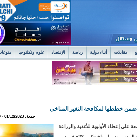
ع
مقابلات
أنباء دولية
رياضة
الإقتصاد
علوم وتكلنوجيا
منوعات
لمستشفى العسكري بنواكشوط يعلن استئناف علاج حصى الكلى بتقنية الليزر الح
فى العسكري
وزير الصحةً يترأس اجتماعا استثنائيا للديوان الموسع لتسليم جوائز 
جمعة, 01/12/2023 - 23:19
 من 130 دولة أمس الجمعة على إعطاء الأولوية للأغذية والزراعة
في خططها الوطنية للمناخ في مؤتمر الأمم المتحدة المعني بتغير المناخ «كوب28» في دبي