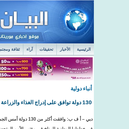
الرئيسية
الأخبار
تحقيقات
آراء
ثقافة ومجتم
السفير الروسي في نواكشوط يزور مركز الصحراء
ا
قائد أركان الجيوش يعاين الخدمات الطبية في المستش
أنباء دولية
130 دولة توافق على إدراج الغذاء والزراعة ضمن خططها لمكافحة التغير المناخي
دبي – أ ف ب: وافقت أكثر