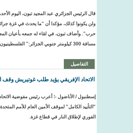
قال الرئيس الجزائري عبد المجيد تبون، اليوم الأحد، 
ولن يكونوا كذلك، مؤكدا أن “ما يحدث في غزة جرائم
حرب”. وأضاف تبون، في لقاء له جمعه بأعيان المجتم
مسافة 300 كيلومتر جنوبي الجزائر:” الفلسطينيون يدافعون عن وطنهم وحقوقهم”.
التفاصيل
الاتحاد الإفريقي يؤيد طلب غوتيريش وقف ا
إسطنبول / الأناضول -؛ أعرب رئيس مفوضية الاتح
"التأييد الكامل" لموقف الأمين العام للأمم المتحد
الفوري لإطلاق النار في قطاع غزة.