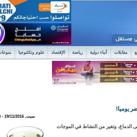
ع
مقابلات
أنباء دولية
رياضة
الإقتصاد
علوم وتكلنوجيا
منوعات
لمستشفى العسكري بنواكشوط يعلن استئناف علاج حصى الكلى بتقنية الليزر الح
فى العسكري
وزير الصحةً يترأس اجتماعا استثنائيا للديوان الموسع لتسليم جوائز 
ر يوميا!
سبت, 19/11/2016 - 22:58
على الدماغ، وتغير من النشاط في الموجات