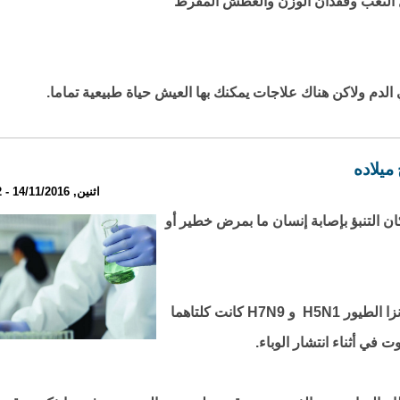
التعب وفقدان الوزن والعطش المفرط
دم ولاكن هناك علاجات يمكنك بها العيش حياة طبيعية تماما.
 ميلاده
اثنين, 14/11/2016 - 22:52
كان التنبؤ بإصابة إنسان ما بمرض خطير أو
وقد درس فريق من العلماء تاريخ سلالتين من إنفلونزا الطيور H5N1 و H7N9 كانت كلتاهما
 في أثناء انتشار الوباء.