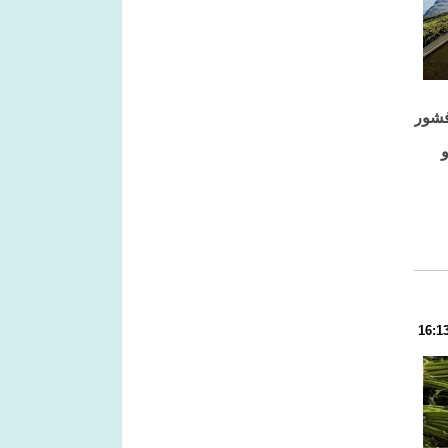
 العام 2016 من معرض «أوفشور