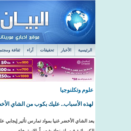
الرئيسية
الأخبار
تحقيقات
آراء
ثقافة ومجتم
السفير الروسي في نواكشوط يزور مركز الصحراء
ا
قائد أركان الجيوش يعاين الخدمات الطبية في المستش
علوم وتكلنوجيا
لهذه الأسباب.. عليك بكوب من الشاي الأخض
يعد الشاي الأخضر غنيا بمواد تمارس تأثير إيجابي 
الكهربائية فيه، لتمنحك شعوراً بالاسترخاء.