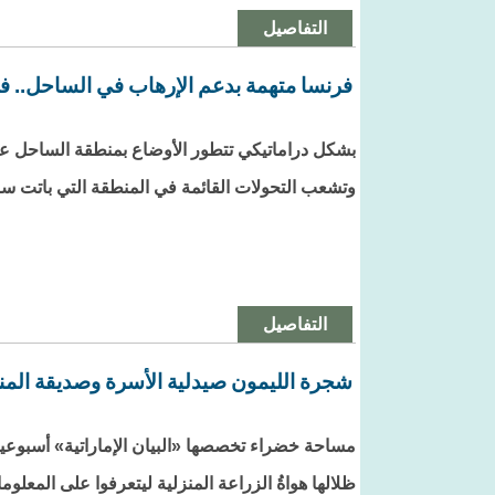
التفاصيل
فرنسا متهمة بدعم الإرهاب في الساحل.. فما
بشكل دراماتيكي تتطور الأوضاع بمنطقة الساحل عل
وتشعب التحولات القائمة في المنطقة التي باتت س
التفاصيل
شجرة الليمون صيدلية الأسرة وصديقة المن
مساحة خضراء تخصصها «البيان الإماراتية» أسبوعياً، ا
ظلالها هواةُ الزراعة المنزلية ليتعرفوا على المعلو