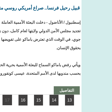
قبيل رحيل فرنسا.. صراع أمريكي روسي مت
إسطنبول / الأناضول - دخلت البعثة الأممية العاملة
تجديد مجلس الأمن الدولي ولايتها لعام كامل، دون ز
جوي، في الوقت الذي تعترض باماكو على تفويضها ح
بحقوق الإنسان.
ويأتي رفض باماكو السماح للبعثة الأممية بحرية الحر
بحسب مندوبها لدى الأمم المتحدة، عيسى كونفورو.
التفاصيل
الصفحات
17
16
15
14
13