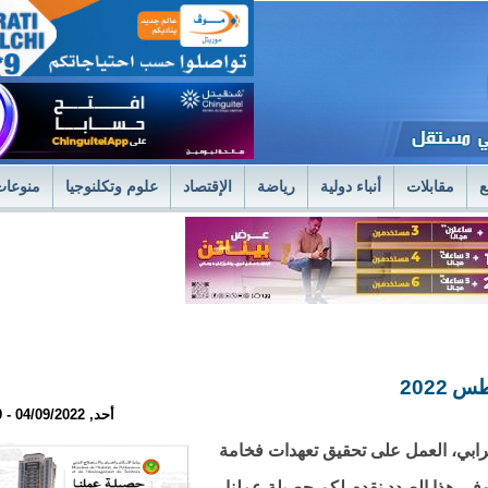
ع
مقابلات
أنباء دولية
رياضة
الإقتصاد
علوم وتكلنوجيا
منوعات
لمستشفى العسكري بنواكشوط يعلن استئناف علاج حصى الكلى بتقنية الليزر الح
فى العسكري
وزير الصحةً يترأس اجتماعا استثنائيا للديوان الموسع لتسليم جوائز 
2022
أحد, 04/09/2022 - 21:09
رابي، العمل على تحقيق تعهدات فخامة
وفي هذا الصدد نقدم لكم حصيلة عملنا