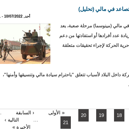
صاعد في مالي (تحليل)
أحد, 10/07/2022 - 21:21
 في مالي (مينوسما) مرحلة صعبة، بعد
يادة عدد أفرادها أو استفادتها من دعم
رية الحركة لإجراء تحقيقات متعلقة
كة داخل البلاد لأسباب تتعلق "باحترام سيادة مالي وتنسيقها وأمنها"،
…
« الأولى
‹ السابقة
20
19
18
…
التالية ›
21
الأخيرة »