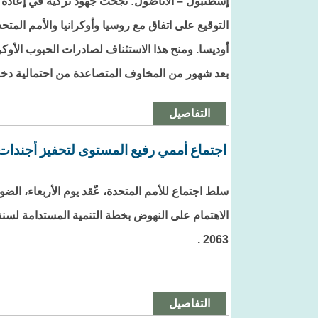
إسطنبول – الأناضول: نجحت جهود تركية في إعادة ا
التوقيع على اتفاق مع روسيا وأوكرانيا والأمم المتحد
أوديسا. ومنح هذا الاستئناف لصادرات الحبوب الأوكرا
بعد شهور من المخاوف المتصاعدة من احتمالية دخو
التفاصيل
اجتماع أممي رفيع المستوى لتحفيز أجندات ا
سلط اجتماع للأمم المتحدة، عّقد يوم الأربعاء، الضو
2063 .
التفاصيل